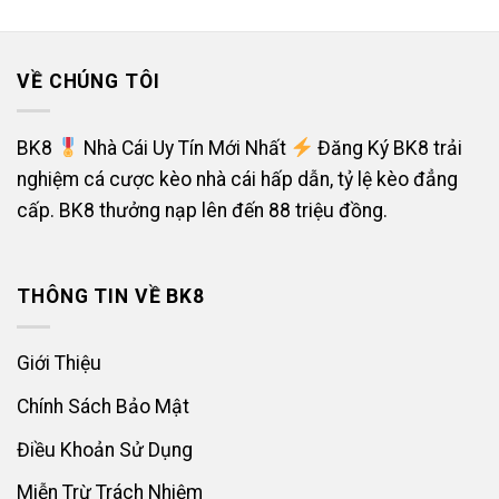
đội
vẻ
tuyển
đẹp
Đức
trong
bóng
VỀ CHÚNG TÔI
đá
BK8
Nhà Cái Uy Tín Mới Nhất
Đăng Ký BK8 trải
nghiệm cá cược kèo nhà cái hấp dẫn, tỷ lệ kèo đẳng
cấp. BK8 thưởng nạp lên đến 88 triệu đồng.
THÔNG TIN VỀ BK8
Giới Thiệu
Chính Sách Bảo Mật
Điều Khoản Sử Dụng
Miễn Trừ Trách Nhiệm