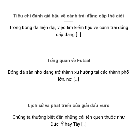
Tiêu chí đánh giá hậu vệ cánh trái đẳng cấp thế giới
Trong bóng đá hiện đại, việc tìm kiếm hậu vệ cánh trái đẳng
cấp đang [...]
Tổng quan về Futsal
Bóng đá sân nhỏ đang trở thành xu hướng tại các thành phố
lớn, nơi [...]
Lịch sử và phát triển của giải đấu Euro
Chúng ta thường biết đến những cái tên quen thuộc như
Đức, Ý hay Tây [...]