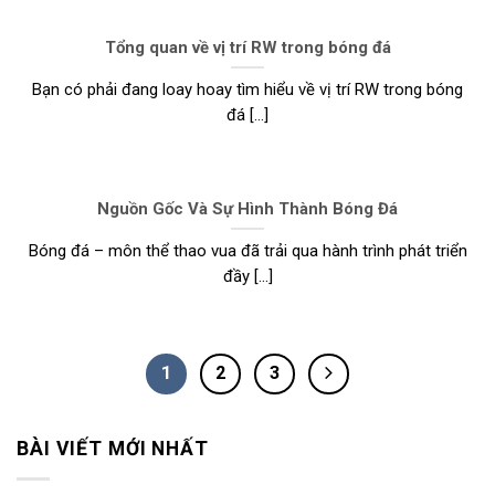
Tổng quan về vị trí RW trong bóng đá
Bạn có phải đang loay hoay tìm hiểu về vị trí RW trong bóng
đá [...]
Nguồn Gốc Và Sự Hình Thành Bóng Đá
Bóng đá – môn thể thao vua đã trải qua hành trình phát triển
đầy [...]
1
2
3
BÀI VIẾT MỚI NHẤT