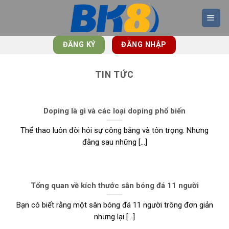
Skip
to
content
ĐĂNG KÝ
ĐĂNG NHẬP
TIN TỨC
Doping là gì và các loại doping phổ biến
Thể thao luôn đòi hỏi sự công bằng và tôn trọng. Nhưng
đằng sau những [...]
Tổng quan về kích thước sân bóng đá 11 người
Bạn có biết rằng một sân bóng đá 11 người trông đơn giản
nhưng lại [...]