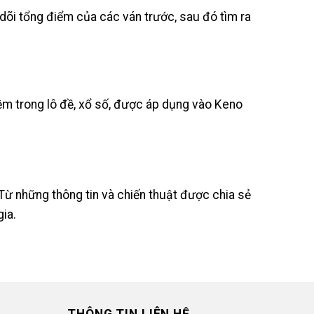
 dõi tổng điểm của các ván trước, sau đó tìm ra
ệm trong lô đề, xổ số, được áp dụng vào Keno
Từ những thông tin và chiến thuật được chia sẻ
gia.
THÔNG TIN LIÊN HỆ