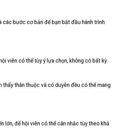
là các bước cơ bản để bạn bắt đầu hành trình
i viên có thể tùy ý lựa chọn, không có bất kỳ
m thấy thân thuộc và có duyên đều có thể mang
lớn, để hội viên có thể cân nhắc tùy theo khả