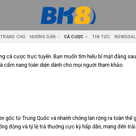
TRANG CHỦ
HƯỚNG DẪN
CÁ CƯỢC
TIN TỨC
NOWGOAL
g cá cược trực tuyến. Bạn muốn tìm hiểu bí mật đằng sau 
ẽ là cẩm nang toàn diện dành cho mọi người tham khảo.
ồn gốc từ Trung Quốc và nhanh chóng lan rộng ra toàn thế g
sống động và tỷ lệ trả thưởng cực kỳ hấp dẫn, mang đến trả