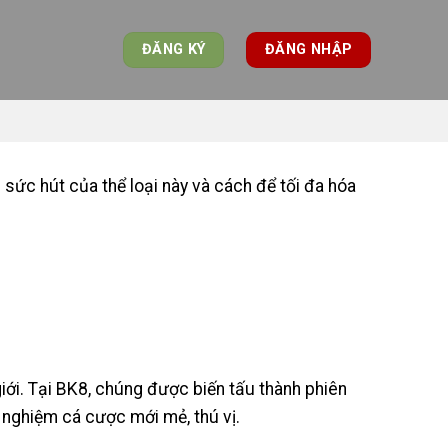
ĐĂNG KÝ
ĐĂNG NHẬP
sức hút của thể loại này và cách để tối đa hóa
iới. Tại BK8, chúng được biến tấu thành phiên
i nghiệm cá cược mới mẻ, thú vị.