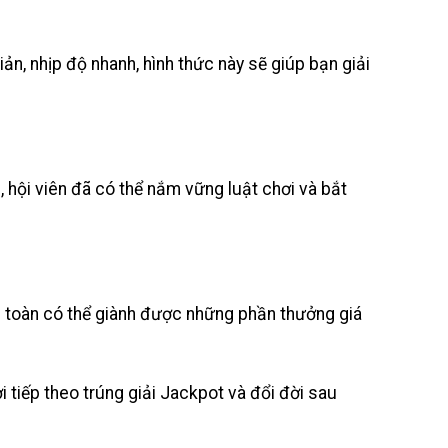
ản, nhịp độ nhanh, hình thức này sẽ giúp bạn giải
 hội viên đã có thể nắm vững luật chơi và bắt
oàn toàn có thể giành được những phần thưởng giá
 tiếp theo trúng giải Jackpot và đổi đời sau