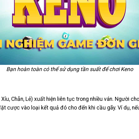
Bạn hoàn toàn có thể sử dụng tần suất để chơi Keno
, Xỉu, Chẵn, Lẻ) xuất hiện liên tục trong nhiều ván. Người c
đặt cược vào loại kết quả đó cho đến khi cầu gãy. Ví dụ, nếu