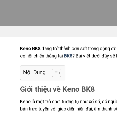
Skip
to
content
Keno BK8
đang trở thành cơn sốt trong cộng đồn
cơ hội chiến thắng tại
BK8
? Bài viết dưới đây s
Nội Dung
Giới thiệu về Keno BK8
Keno là một trò chơi tương tự như xổ số, có ngu
bản trực tuyến với giao diện hiện đại, âm thanh 