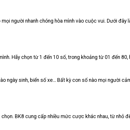
p mọi người nhanh chóng hòa mình vào cuộc vui. Dưới đây 
nh. Hãy chọn từ 1 đến 10 số, trong khoảng từ 01 đến 80, hộ
ào ngày sinh, biển số xe… Bất kỳ con số nào mọi người cả
 chọn. BK8 cung cấp nhiều mức cược khác nhau, từ nhỏ đến 