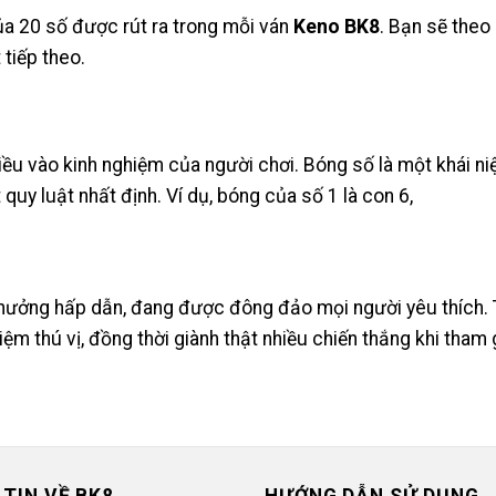
ủa 20 số được rút ra trong mỗi ván
Keno BK8
. Bạn sẽ theo
tiếp theo.
ều vào kinh nghiệm của người chơi. Bóng số là một khái ni
quy luật nhất định. Ví dụ, bóng của số 1 là con 6,
i thưởng hấp dẫn, đang được đông đảo mọi người yêu thích. 
iệm thú vị, đồng thời giành thật nhiều chiến thắng khi tham 
TIN VỀ BK8
HƯỚNG DẪN SỬ DỤNG