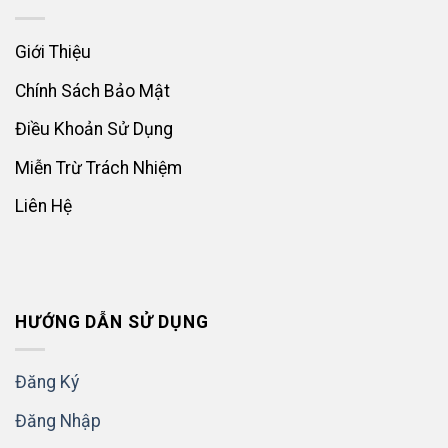
Giới Thiệu
Chính Sách Bảo Mật
Điều Khoản Sử Dụng
Miễn Trừ Trách Nhiệm
Liên Hệ
HƯỚNG DẪN SỬ DỤNG
Đăng Ký
Đăng Nhập