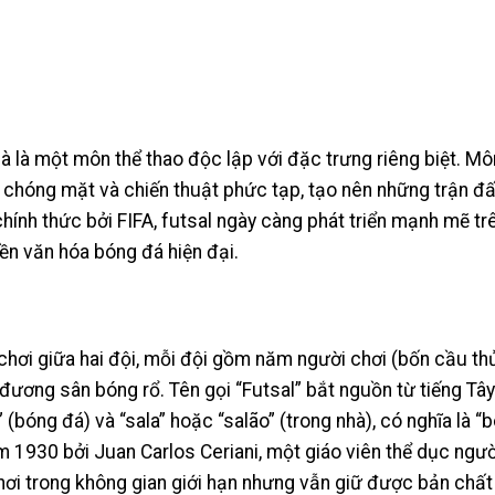
à là một môn thể thao độc lập với đặc trưng riêng biệt. Mô
độ chóng mặt và chiến thuật phức tạp, tạo nên những trận đ
hính thức bởi FIFA, futsal ngày càng phát triển mạnh mẽ tr
ền văn hóa bóng đá hiện đại.
chơi giữa hai đội, mỗi đội gồm năm người chơi (bốn cầu th
đương sân bóng rổ. Tên gọi “Futsal” bắt nguồn từ tiếng Tâ
(bóng đá) và “sala” hoặc “salão” (trong nhà), có nghĩa là “
m 1930 bởi Juan Carlos Ceriani, một giáo viên thể dục ngườ
hơi trong không gian giới hạn nhưng vẫn giữ được bản chất