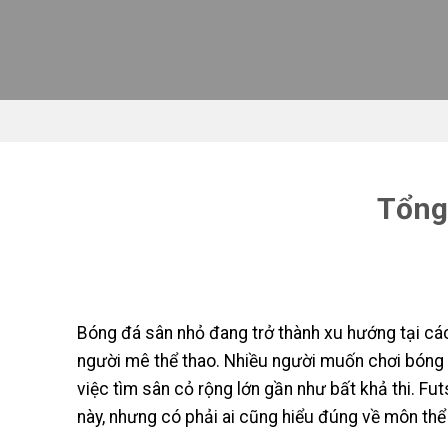
Skip
to
content
Tổng
Bóng đá sân nhỏ đang trở thành xu hướng tại các 
người mê thể thao. Nhiều người muốn chơi bóng 
việc tìm sân cỏ rộng lớn gần như bất khả thi. Fu
này, nhưng có phải ai cũng hiểu đúng về môn th