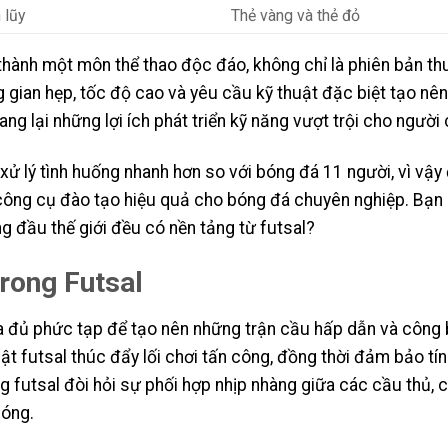
 lũy
Thẻ vàng và thẻ đỏ
 thành một môn thể thao độc đáo, không chỉ là phiên bản th
 gian hẹp, tốc độ cao và yêu cầu kỹ thuật đặc biệt tạo nê
g lại những lợi ích phát triển kỹ năng vượt trội cho người 
xử lý tình huống nhanh hơn so với bóng đá 11 người, vì vậy
à công cụ đào tạo hiệu quả cho bóng đá chuyên nghiệp. Bạn
ng đầu thế giới đều có nền tảng từ futsal?
trong Futsal
ừa đủ phức tạp để tạo nên những trận cầu hấp dẫn và công
uật futsal thúc đẩy lối chơi tấn công, đồng thời đảm bảo tín
ng futsal đòi hỏi sự phối hợp nhịp nhàng giữa các cầu thủ, 
hóng.