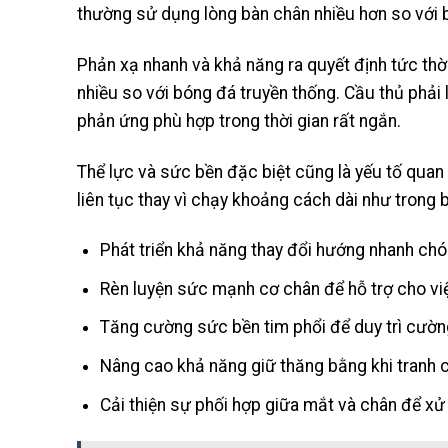
thường sử dụng lòng bàn chân nhiều hơn so với 
Phản xạ nhanh và khả năng ra quyết định tức thời
nhiều so với bóng đá truyền thống. Cầu thủ phải 
phản ứng phù hợp trong thời gian rất ngắn.
Thể lực và sức bền đặc biệt cũng là yếu tố quan 
liên tục thay vì chạy khoảng cách dài như trong 
Phát triển khả năng thay đổi hướng nhanh ch
Rèn luyện sức mạnh cơ chân để hỗ trợ cho việ
Tăng cường sức bền tim phổi để duy trì cườn
Nâng cao khả năng giữ thăng bằng khi tranh 
Cải thiện sự phối hợp giữa mắt và chân để xử