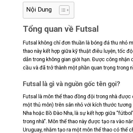
Nội Dung
Tổng quan về Futsal
Futsal không chỉ đơn thuần là bóng đá thu nhỏ m
thao này kết hợp giữa kỹ thuật điêu luyện, tốc 
dẫn trong không gian giới hạn. Được công nhận c
cầu và đã trở thành một phần quan trọng trong n
Futsal là gì và nguồn gốc tên gọi?
Futsal là môn thể thao đồng đội trong nhà được 
một thủ môn) trên sân nhỏ với kích thước tương 
Nha hoặc Bồ Đào Nha, là sự kết hợp giữa “fútbol” 
trong nhà”. Môn thể thao này được tạo ra vào nă
Uruguay, nhằm tạo ra một môn thể thao có thể c