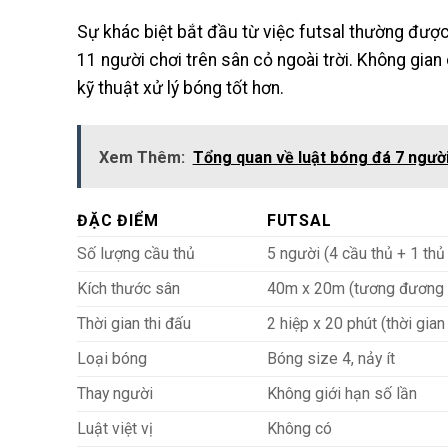
Sự khác biệt bắt đầu từ việc futsal thường được
11 người chơi trên sân cỏ ngoài trời. Không gia
kỹ thuật xử lý bóng tốt hơn.
Xem Thêm:
Tổng quan về luật bóng đá 7 ngườ
ĐẶC ĐIỂM
FUTSAL
Số lượng cầu thủ
5 người (4 cầu thủ + 1 th
Kích thước sân
40m x 20m (tương đương 
Thời gian thi đấu
2 hiệp x 20 phút (thời gian 
Loại bóng
Bóng size 4, nảy ít
Thay người
Không giới hạn số lần
Luật việt vị
Không có