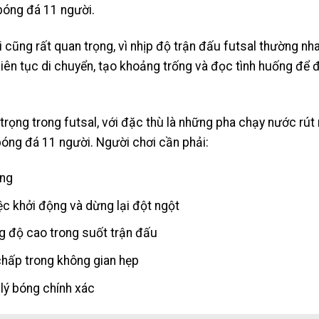
bóng đá 11 người.
 cũng rất quan trọng, vì nhịp độ trận đấu futsal thường nh
liên tục di chuyển, tạo khoảng trống và đọc tình huống để 
trọng trong futsal, với đặc thù là những pha chạy nước rút
bóng đá 11 người. Người chơi cần phải:
óng
c khởi động và dừng lại đột ngột
g độ cao trong suốt trận đấu
chấp trong không gian hẹp
 lý bóng chính xác