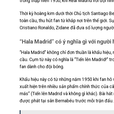
trong thập niên 1950, khi Real Madrid với đội h
Thời kỳ hoàng kim dưới thời Chủ tịch Santiago 
toàn cầu, thu hút fan từ khắp nơi trên thế giới. 
Cristiano Ronaldo, Zidane đã đưa số lượng ngườ
“Hala Madrid” có ý nghĩa gì với ngườ
“Hala Madrid” không chỉ đơn thuần là khẩu hiệu, m
cầu. Cụm từ này có nghĩa là “Tiến lên Madrid!” tr
fan dành cho đội bóng.
Khẩu hiệu này có từ những năm 1950 khi fan hô v
xuất hiện trên nhiều sản phẩm chính thức của câu
más” (Tiến lên Madrid và không gì khác). Bài há
được phát tại sân Bernabéu trước mỗi trận đấu.