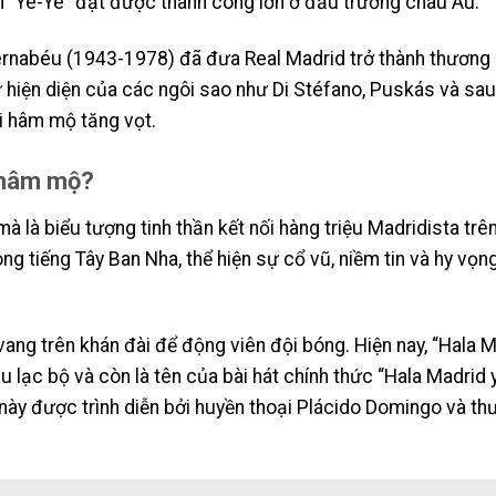
ình “Ye-Ye” đạt được thành công lớn ở đấu trường châu Âu.
Bernabéu (1943-1978) đã đưa Real Madrid trở thành thương 
Sự hiện diện của các ngôi sao như Di Stéfano, Puskás và sau
i hâm mộ tăng vọt.
i hâm mộ?
à là biểu tượng tinh thần kết nối hàng triệu Madridista trê
ong tiếng Tây Ban Nha, thể hiện sự cổ vũ, niềm tin và hy vọ
ang trên khán đài để động viên đội bóng. Hiện nay, “Hala M
 lạc bộ và còn là tên của bài hát chính thức “Hala Madrid 
t này được trình diễn bởi huyền thoại Plácido Domingo và t