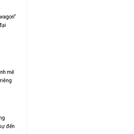
dwagon”
đại
mạnh mẽ
riêng
ng
 sự đến