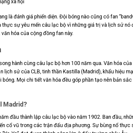
mạng xã hội
quang là đánh giá phiến diện. Đội bóng nào cũng có fan “ban
thực sự yêu mến câu lạc bộ vì những giá trị và lịch sử nó 
à văn hóa của cộng đồng fan này.
a
n song hành cùng câu lạc bộ hơn 100 năm qua. Văn hóa của
ản lịch sử của CLB, tinh thần Kastilla (Madrid), khẩu hiệu 
 bóng. Mọi chi tiết văn hóa đều góp phần tạo nên bản sắc 
l Madrid?
 năm đầu thành lập câu lạc bộ vào năm 1902. Ban đầu, nhữ
ến cổ vũ trong các trận đấu địa phương. Sự bùng nổ thực