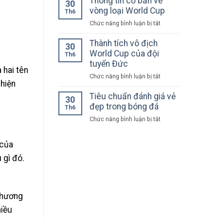
Thông tin cơ bản về
phổ
30
về
vòng loại World Cup
biến
Th6
kích
ở
Chức năng bình luận bị tắt
thước
Thông
sân
tin
Thành tích vô địch
bóng
30
cơ
World Cup của đội
đá
Th6
bản
tuyển Đức
11
 hai tên
về
người
ở
Chức năng bình luận bị tắt
vòng
 hiện
Thành
loại
tích
Tiêu chuẩn đánh giá vẻ
World
30
vô
đẹp trong bóng đá
Cup
Th6
địch
ở
Chức năng bình luận bị tắt
World
Tiêu
Cup
chuẩn
của
 của
đánh
đội
giá
 gì đó.
tuyển
vẻ
Đức
đẹp
trong
bóng
chương
đá
hiều