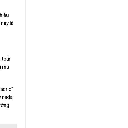
hiệu
 này là
n toàn
ng mà
adrid”
y nada
hường