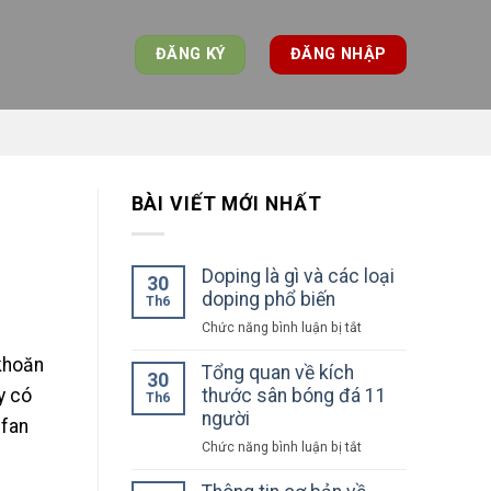
ĐĂNG KÝ
ĐĂNG NHẬP
BÀI VIẾT MỚI NHẤT
Doping là gì và các loại
30
doping phổ biến
Th6
ở
Chức năng bình luận bị tắt
Doping
khoăn
là
Tổng quan về kích
30
gì
y có
thước sân bóng đá 11
Th6
và
người
 fan
các
ở
Chức năng bình luận bị tắt
loại
Tổng
doping
quan