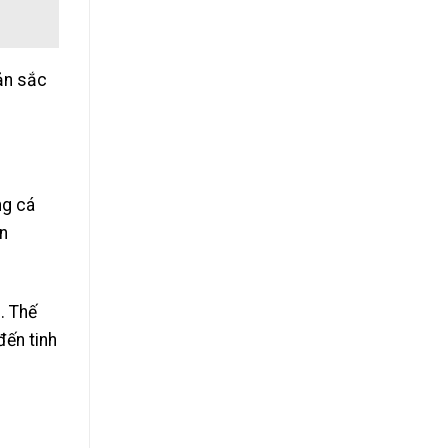
bản sắc
ng cá
n
. Thế
đến tinh