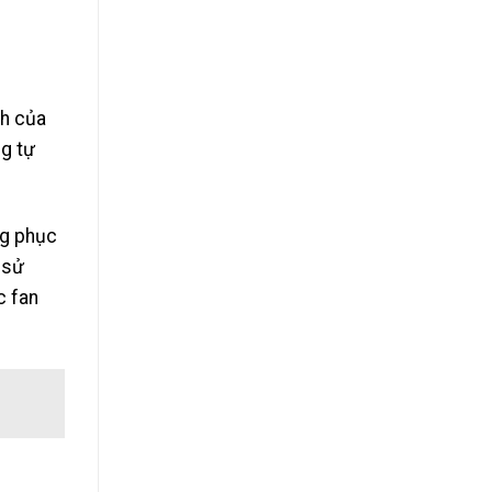
nh của
ng tự
ng phục
 sử
c fan