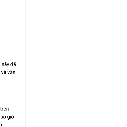
u này đã
ử và văn
trên
bao giờ
n