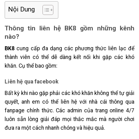
Nội Dung
Thông tin liên hệ
BK8
gồm những kênh
nào?
BK8
cung cấp đa dạng các phương thức liên lạc để
thành viên có thể dễ dàng kết nối khi gặp các khó
khăn. Cụ thể bao gồm:
Liên hệ qua facebook
Bất kỳ khi nào gặp phải các khó khăn không thể tự giải
quyết, anh em có thể liên hệ với nhà cái thông qua
fanpage chính thức. Các admin của trang online 4/7
luôn sẵn lòng giải đáp mọi thắc mắc mà người chơi
đưa ra một cách nhanh chóng và hiệu quả.