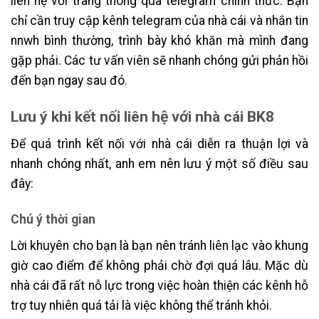
liên hệ với trang thông qua telegram chính thức. Bạn
chỉ cần truy cập kênh telegram của nhà cái và nhắn tin
nnwh bình thường, trình bày khó khăn mà mình đang
gặp phải. Các tư vấn viên sẽ nhanh chóng gửi phản hồi
đến bạn ngay sau đó.
Lưu ý khi kết nối liên hệ với nhà cái
BK8
Để quá trình kết nối với nhà cái diễn ra thuận lợi và
nhanh chóng nhất, anh em nên lưu ý một số điều sau
đây:
Chú ý thời gian
Lời khuyên cho bạn là bạn nên tránh liên lạc vào khung
giờ cao điểm để không phải chờ đợi quá lâu. Mặc dù
nhà cái đã rất nỗ lực trong việc hoàn thiện các kênh hỗ
trợ tuy nhiên quá tải là việc không thể tránh khỏi.