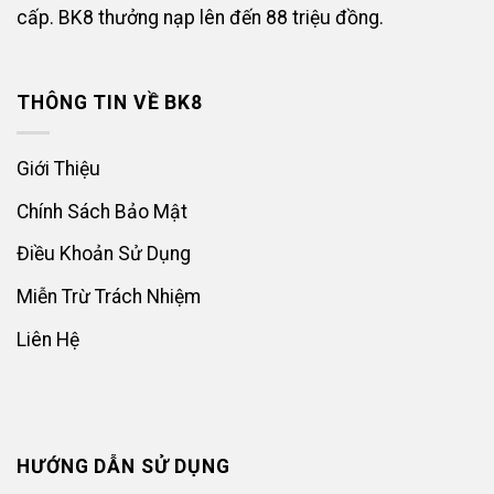
cấp. BK8 thưởng nạp lên đến 88 triệu đồng.
THÔNG TIN VỀ BK8
Giới Thiệu
Chính Sách Bảo Mật
Điều Khoản Sử Dụng
Miễn Trừ Trách Nhiệm
Liên Hệ
HƯỚNG DẪN SỬ DỤNG