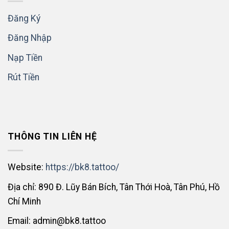
Đăng Ký
Đăng Nhập
Nạp Tiền
Rút Tiền
THÔNG TIN LIÊN HỆ
Website:
https://bk8.tattoo/
Địa chỉ: 890 Đ. Lũy Bán Bích, Tân Thới Hoà, Tân Phú, Hồ
Chí Minh
Email:
admin@bk8.tattoo